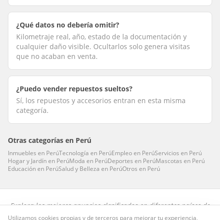
¿Qué datos no debería omitir?
Kilometraje real, año, estado de la documentación y
cualquier daño visible. Ocultarlos solo genera visitas
que no acaban en venta.
¿Puedo vender repuestos sueltos?
Sí, los repuestos y accesorios entran en esta misma
categoría.
Otras categorías en
Perú
Inmuebles
en
Perú
Tecnología
en
Perú
Empleo
en
Perú
Servicios
en
Perú
Hogar y Jardín
en
Perú
Moda
en
Perú
Deportes
en
Perú
Mascotas
en
Perú
Educación
en
Perú
Salud y Belleza
en
Perú
Otros
en
Perú
Explora los mejores anuncios clasificados en diferentes países de
habla hispana.
Utilizamos cookies propias y de terceros para mejorar tu experiencia,