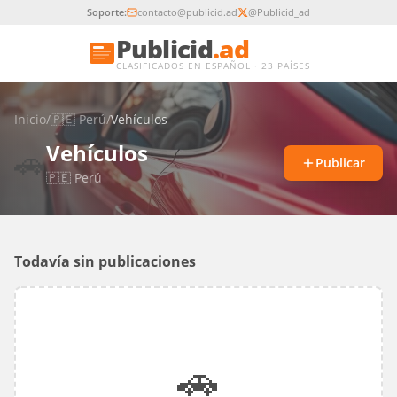
Soporte:
contacto@publicid.ad
@Publicid_ad
Publicid
.ad
CLASIFICADOS EN ESPAÑOL · 23 PAÍSES
Inicio
/
🇵🇪
Perú
/
Vehículos
Vehículos
🚗
Publicar
🇵🇪
Perú
Todavía sin publicaciones
🚗