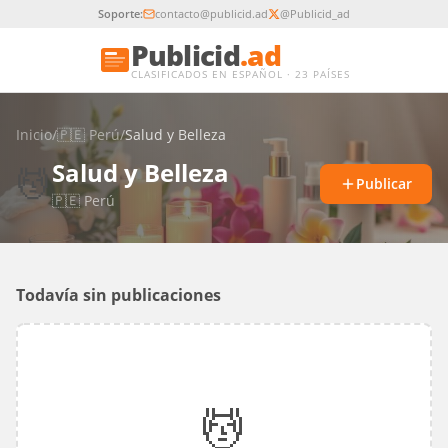
Soporte:
contacto@publicid.ad
@Publicid_ad
Publicid
.ad
CLASIFICADOS EN ESPAÑOL · 23 PAÍSES
Inicio
/
🇵🇪
Perú
/
Salud y Belleza
Salud y Belleza
💆
Publicar
🇵🇪
Perú
Todavía sin publicaciones
💆