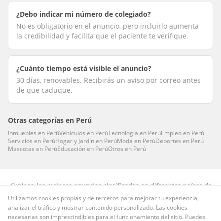
¿Debo indicar mi número de colegiado?
No es obligatorio en el anuncio, pero incluirlo aumenta
la credibilidad y facilita que el paciente te verifique.
¿Cuánto tiempo está visible el anuncio?
30 días, renovables. Recibirás un aviso por correo antes
de que caduque.
Otras categorías en
Perú
Inmuebles
en
Perú
Vehículos
en
Perú
Tecnología
en
Perú
Empleo
en
Perú
Servicios
en
Perú
Hogar y Jardín
en
Perú
Moda
en
Perú
Deportes
en
Perú
Mascotas
en
Perú
Educación
en
Perú
Otros
en
Perú
Explora los mejores anuncios clasificados en diferentes países de
habla hispana.
Utilizamos cookies propias y de terceros para mejorar tu experiencia,
analizar el tráfico y mostrar contenido personalizado. Las cookies
Preguntas frecuentes
·
Privacidad
·
Términos
·
Cookies
necesarias son imprescindibles para el funcionamiento del sitio. Puedes