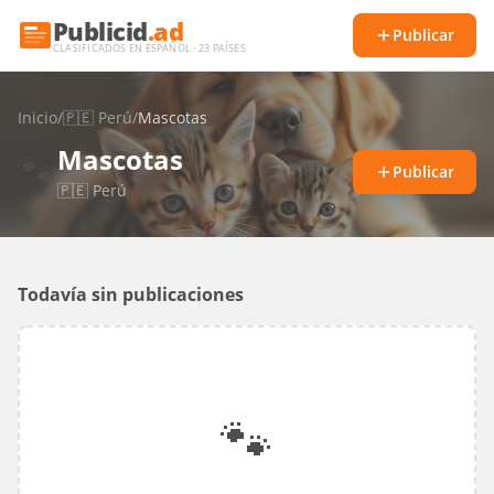
Publicid
.ad
Publicar
CLASIFICADOS EN ESPAÑOL · 23 PAÍSES
Inicio
/
🇵🇪
Perú
/
Mascotas
Mascotas
🐾
Publicar
🇵🇪
Perú
Todavía sin publicaciones
🐾