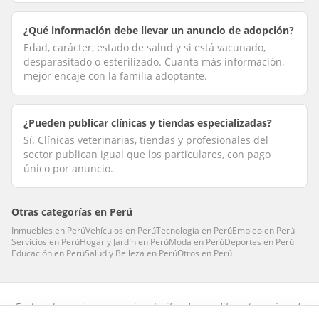
¿Qué información debe llevar un anuncio de adopción?
Edad, carácter, estado de salud y si está vacunado,
desparasitado o esterilizado. Cuanta más información,
mejor encaje con la familia adoptante.
¿Pueden publicar clínicas y tiendas especializadas?
Sí. Clínicas veterinarias, tiendas y profesionales del
sector publican igual que los particulares, con pago
único por anuncio.
Otras categorías en
Perú
Inmuebles
en
Perú
Vehículos
en
Perú
Tecnología
en
Perú
Empleo
en
Perú
Servicios
en
Perú
Hogar y Jardín
en
Perú
Moda
en
Perú
Deportes
en
Perú
Educación
en
Perú
Salud y Belleza
en
Perú
Otros
en
Perú
Explora los mejores anuncios clasificados en diferentes países de