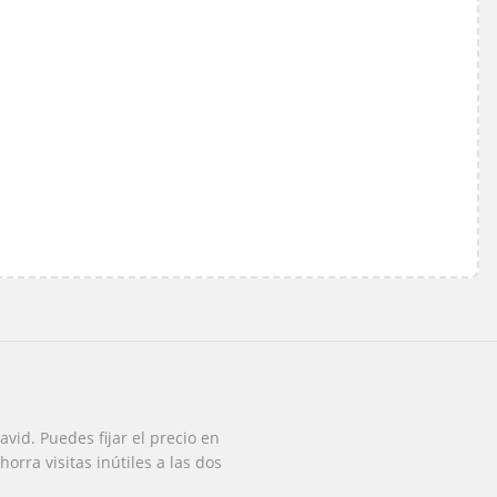
id. Puedes fijar el precio en
orra visitas inútiles a las dos