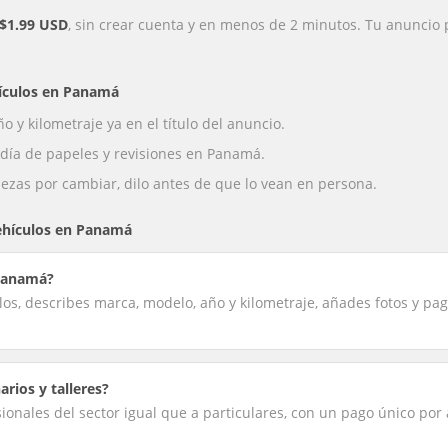
$1.99 USD
, sin crear cuenta y en menos de 2 minutos. Tu anuncio 
ículos
en
Panamá
o y kilometraje ya en el título del anuncio.
l día de papeles y revisiones en Panamá.
piezas por cambiar, dilo antes de que lo vean en persona.
ehículos
en
Panamá
Panamá?
ulos, describes marca, modelo, año y kilometraje, añades fotos y pa
rios y talleres?
sionales del sector igual que a particulares, con un pago único por