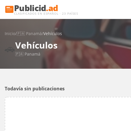
Publicid
.ad
CLASIFICADOS EN ESPAÑOL · 23 PAÍSES
Inicio
/
🇵🇦
Panamá
/
Vehículos
Vehículos
🚗
🇵🇦
Panamá
Todavía sin publicaciones