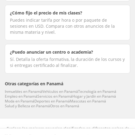
¿Cómo fijo el precio de mis clases?
Puedes indicar tarifa por hora o por paquete de
sesiones en USD. Compara con otros anuncios de la
misma materia y nivel.
¿Puedo anunciar un centro o academia?
Sí. Detalla la oferta formativa, la duración de los cursos y
si entregas certificado al finalizar.
Otras categorías en
Panamá
Inmuebles
en
Panamá
Vehículos
en
Panamá
Tecnología
en
Panamá
Empleo
en
Panamá
Servicios
en
Panamá
Hogar y Jardín
en
Panamá
Moda
en
Panamá
Deportes
en
Panamá
Mascotas
en
Panamá
Salud y Belleza
en
Panamá
Otros
en
Panamá
Explora los mejores anuncios clasificados en diferentes países de
habla hispana.