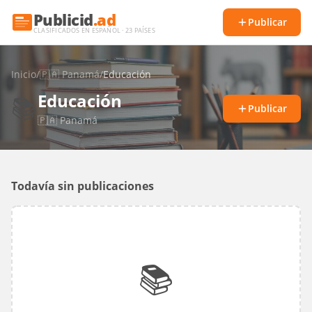
Publicid
.ad
Publicar
CLASIFICADOS EN ESPAÑOL · 23 PAÍSES
Inicio
/
🇵🇦
Panamá
/
Educación
Educación
📚
Publicar
🇵🇦
Panamá
Todavía sin publicaciones
📚