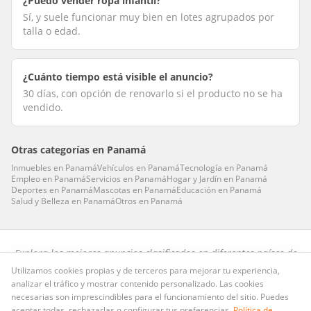
¿Puedo vender ropa infantil?
Sí, y suele funcionar muy bien en lotes agrupados por
talla o edad.
¿Cuánto tiempo está visible el anuncio?
30 días, con opción de renovarlo si el producto no se ha
vendido.
Otras categorías en
Panamá
Inmuebles
en
Panamá
Vehículos
en
Panamá
Tecnología
en
Panamá
Empleo
en
Panamá
Servicios
en
Panamá
Hogar y Jardín
en
Panamá
Deportes
en
Panamá
Mascotas
en
Panamá
Educación
en
Panamá
Salud y Belleza
en
Panamá
Otros
en
Panamá
Explora los mejores anuncios clasificados en diferentes países de
habla hispana.
Utilizamos cookies propias y de terceros para mejorar tu experiencia,
analizar el tráfico y mostrar contenido personalizado. Las cookies
Preguntas frecuentes
·
Privacidad
·
Términos
·
Cookies
necesarias son imprescindibles para el funcionamiento del sitio. Puedes
Publicid.ad
· Dominio LLC · Copyright ©
2026
. Todos los derechos
aceptar todas, rechazarlas o configurar tus preferencias.
Política de