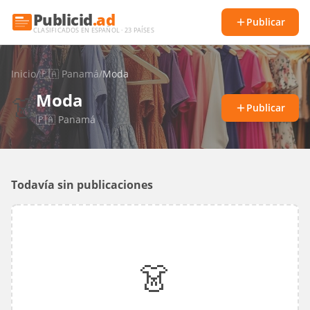
Publicid
.ad
Publicar
CLASIFICADOS EN ESPAÑOL · 23 PAÍSES
Inicio
/
🇵🇦
Panamá
/
Moda
Moda
👗
Publicar
🇵🇦
Panamá
Todavía sin publicaciones
👗