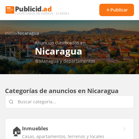
Publicid
.ad
Publicar
CLASIFICADOS EN ESPAÑOL · 23 PAÍSES
Inicio
/
Nicaragua
Anuncios clasificados en
🇳🇮
Nicaragua
Managua y departamentos
Categorías de anuncios en
Nicaragua
🏠
Inmuebles
Casas, apartamentos, terrenos y locales