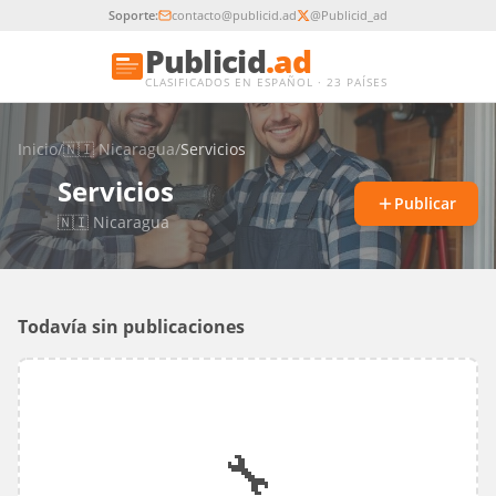
Soporte:
contacto@publicid.ad
@Publicid_ad
Publicid
.ad
CLASIFICADOS EN ESPAÑOL · 23 PAÍSES
Inicio
/
🇳🇮
Nicaragua
/
Servicios
Servicios
🔧
Publicar
🇳🇮
Nicaragua
Todavía sin publicaciones
🔧