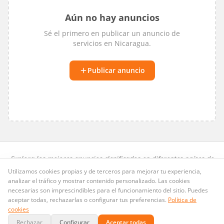
Aún no hay anuncios
Sé el primero en publicar un anuncio de
servicios
en
Nicaragua
.
Publicar anuncio
Explora los mejores anuncios clasificados en diferentes países de
habla hispana.
Utilizamos cookies propias y de terceros para mejorar tu experiencia,
analizar el tráfico y mostrar contenido personalizado. Las cookies
Preguntas frecuentes
·
Privacidad
·
Términos
·
Cookies
necesarias son imprescindibles para el funcionamiento del sitio. Puedes
Publicid.ad
· Dominio LLC · Copyright ©
2026
. Todos los derechos
aceptar todas, rechazarlas o configurar tus preferencias.
Política de
@Publicid_ad
reservados.
contacto@publicid.ad
·
cookies
Rechazar
Configurar
Aceptar todas
Pagos seguros con