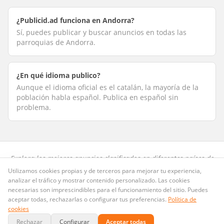
¿Publicid.ad funciona en Andorra?
Sí, puedes publicar y buscar anuncios en todas las
parroquias de Andorra.
¿En qué idioma publico?
Aunque el idioma oficial es el catalán, la mayoría de la
población habla español. Publica en español sin
problema.
Explora los mejores anuncios clasificados en diferentes países de
habla hispana.
Utilizamos cookies propias y de terceros para mejorar tu experiencia,
analizar el tráfico y mostrar contenido personalizado. Las cookies
Preguntas frecuentes
·
Privacidad
·
Términos
·
Cookies
necesarias son imprescindibles para el funcionamiento del sitio. Puedes
Publicid.ad
· Dominio LLC · Copyright ©
2026
. Todos los derechos
aceptar todas, rechazarlas o configurar tus preferencias.
Política de
@Publicid_ad
reservados.
contacto@publicid.ad
·
cookies
Rechazar
Configurar
Aceptar todas
Pagos seguros con