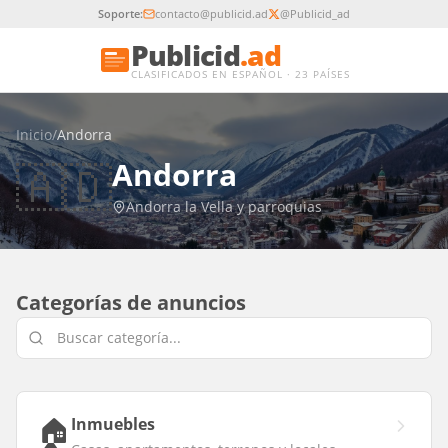
Soporte:
contacto@publicid.ad
@Publicid_ad
Publicid
.ad
CLASIFICADOS EN ESPAÑOL · 23 PAÍSES
Inicio
/
Andorra
🇦🇩
Andorra
Andorra la Vella y parroquias
Categorías de anuncios
🏠
Inmuebles