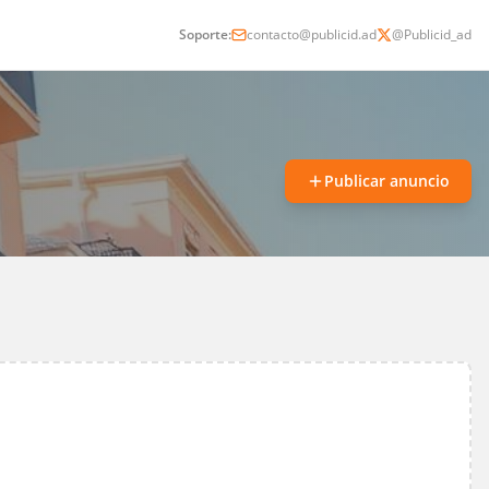
Soporte:
contacto@publicid.ad
@Publicid_ad
Publicar anuncio