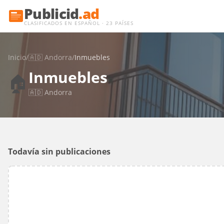
Publicid
.ad
CLASIFICADOS EN ESPAÑOL · 23 PAÍSES
Inicio
/
🇦🇩
Andorra
/
Inmuebles
Inmuebles
🏠
🇦🇩
Andorra
Todavía sin publicaciones