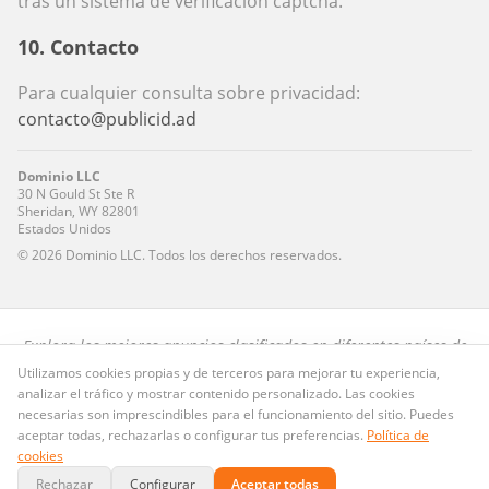
tras un sistema de verificación captcha.
10. Contacto
Para cualquier consulta sobre privacidad:
contacto@publicid.ad
Dominio LLC
30 N Gould St Ste R
Sheridan, WY 82801
Estados Unidos
©
2026
Dominio LLC. Todos los derechos reservados.
Explora los mejores anuncios clasificados en diferentes países de
habla hispana.
Utilizamos cookies propias y de terceros para mejorar tu experiencia,
analizar el tráfico y mostrar contenido personalizado. Las cookies
Preguntas frecuentes
·
Privacidad
·
Términos
·
Cookies
necesarias son imprescindibles para el funcionamiento del sitio. Puedes
Publicid.ad
· Dominio LLC · Copyright ©
2026
. Todos los derechos
aceptar todas, rechazarlas o configurar tus preferencias.
Política de
@Publicid_ad
reservados.
contacto@publicid.ad
·
cookies
Rechazar
Configurar
Aceptar todas
Pagos seguros con