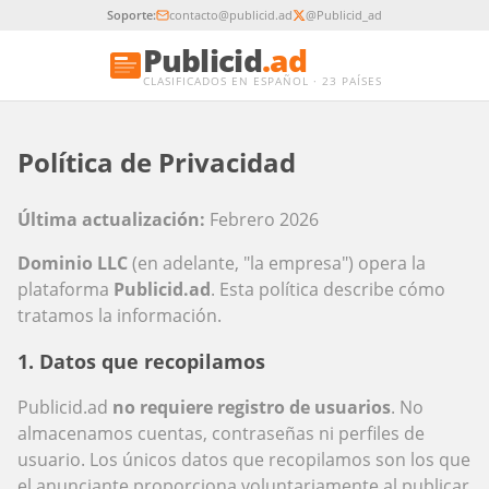
Soporte:
contacto@publicid.ad
@Publicid_ad
Publicid
.ad
CLASIFICADOS EN ESPAÑOL · 23 PAÍSES
Política de Privacidad
Última actualización:
Febrero 2026
Dominio LLC
(en adelante, "la empresa") opera la
plataforma
Publicid.ad
. Esta política describe cómo
tratamos la información.
1. Datos que recopilamos
Publicid.ad
no requiere registro de usuarios
. No
almacenamos cuentas, contraseñas ni perfiles de
usuario. Los únicos datos que recopilamos son los que
el anunciante proporciona voluntariamente al publicar