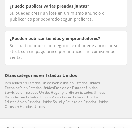
¿Puedo publicar varias prendas juntas?
Sí, puedes crear un lote en un mismo anuncio o
publicarlas por separado según prefieras.
¿Pueden publicar tiendas y emprendedores?
Sí. Una boutique o un negocio textil puede anunciar su
stock con un pago único por anuncio, sin comisión por
venta.
Otras categorías en
Estados Unidos
Inmuebles
en
Estados Unidos
Vehículos
en
Estados Unidos
Tecnología
en
Estados Unidos
Empleo
en
Estados Unidos
Servicios
en
Estados Unidos
Hogar y Jardín
en
Estados Unidos
Deportes
en
Estados Unidos
Mascotas
en
Estados Unidos
Educación
en
Estados Unidos
Salud y Belleza
en
Estados Unidos
Otros
en
Estados Unidos
Explora los mejores anuncios clasificados en diferentes países de