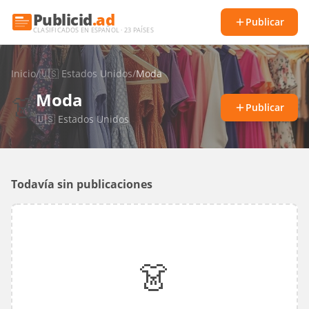
Publicid
.ad
Publicar
CLASIFICADOS EN ESPAÑOL · 23 PAÍSES
Inicio
/
🇺🇸
Estados Unidos
/
Moda
Moda
👗
Publicar
🇺🇸
Estados Unidos
Todavía sin publicaciones
👗