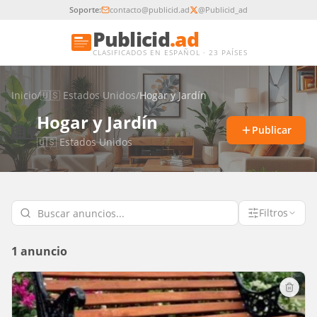
Soporte:
contacto@publicid.ad
@Publicid_ad
Publicid
.ad
CLASIFICADOS EN ESPAÑOL · 23 PAÍSES
Inicio
/
🇺🇸
Estados Unidos
/
Hogar y Jardín
Hogar y Jardín
🏡
Publicar
🇺🇸
Estados Unidos
Filtros
1 anuncio