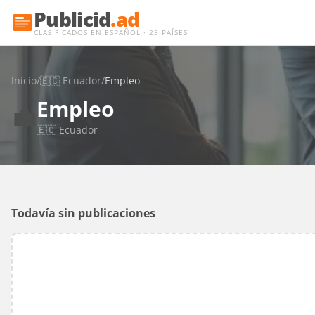
Publicid
.ad
CLASIFICADOS EN ESPAÑOL · 23 PAÍSES
Inicio
/
🇪🇨
Ecuador
/
Empleo
Empleo
💼
🇪🇨
Ecuador
Todavía sin publicaciones