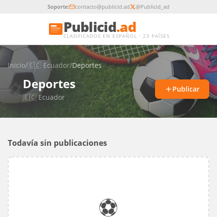
Soporte:
contacto@publicid.ad
@Publicid_ad
Publicid
.ad
CLASIFICADOS EN ESPAÑOL · 23 PAÍSES
Inicio
/
🇪🇨
Ecuador
/
Deportes
Deportes
⚽
Publicar
🇪🇨
Ecuador
Todavía sin publicaciones
⚽