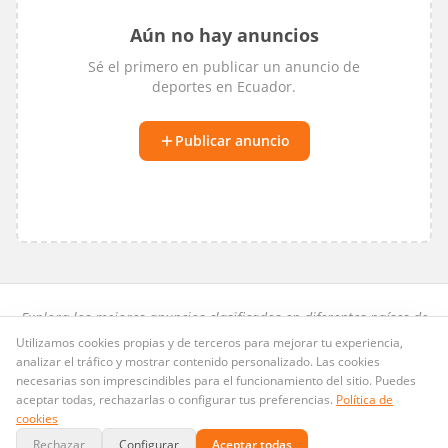
Aún no hay anuncios
Sé el primero en publicar un anuncio de
deportes
en
Ecuador
.
Publicar anuncio
Explora los mejores anuncios clasificados en diferentes países de
habla hispana.
Utilizamos cookies propias y de terceros para mejorar tu experiencia,
analizar el tráfico y mostrar contenido personalizado. Las cookies
Preguntas frecuentes
·
Privacidad
·
Términos
·
Cookies
necesarias son imprescindibles para el funcionamiento del sitio. Puedes
Publicid.ad
· Dominio LLC · Copyright ©
2026
. Todos los derechos
aceptar todas, rechazarlas o configurar tus preferencias.
Política de
@Publicid_ad
reservados.
contacto@publicid.ad
·
cookies
Rechazar
Configurar
Aceptar todas
Pagos seguros con