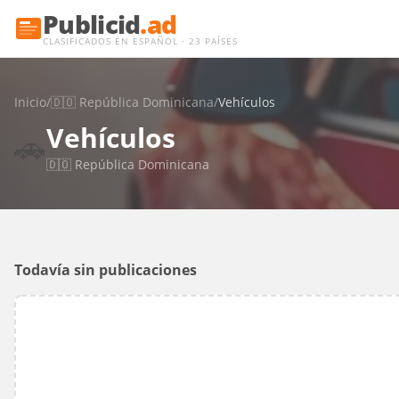
Publicid
.ad
CLASIFICADOS EN ESPAÑOL · 23 PAÍSES
Inicio
/
🇩🇴
República Dominicana
/
Vehículos
Vehículos
🚗
🇩🇴
República Dominicana
Todavía sin publicaciones