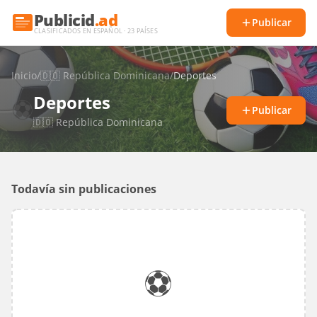
Publicid
.ad
Publicar
CLASIFICADOS EN ESPAÑOL · 23 PAÍSES
Inicio
/
🇩🇴
República Dominicana
/
Deportes
Deportes
⚽
Publicar
🇩🇴
República Dominicana
Todavía sin publicaciones
⚽