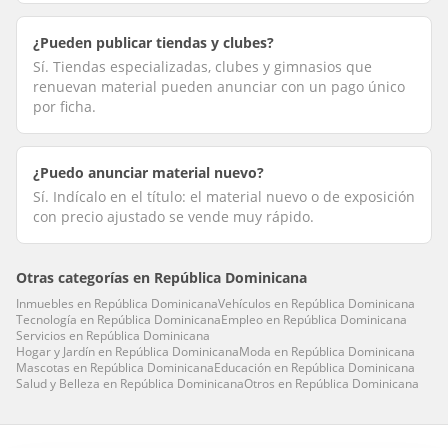
¿Pueden publicar tiendas y clubes?
Sí. Tiendas especializadas, clubes y gimnasios que
renuevan material pueden anunciar con un pago único
por ficha.
¿Puedo anunciar material nuevo?
Sí. Indícalo en el título: el material nuevo o de exposición
con precio ajustado se vende muy rápido.
Otras categorías en
República Dominicana
Inmuebles
en
República Dominicana
Vehículos
en
República Dominicana
Tecnología
en
República Dominicana
Empleo
en
República Dominicana
Servicios
en
República Dominicana
Hogar y Jardín
en
República Dominicana
Moda
en
República Dominicana
Mascotas
en
República Dominicana
Educación
en
República Dominicana
Salud y Belleza
en
República Dominicana
Otros
en
República Dominicana