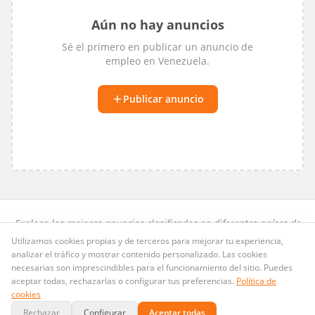
Aún no hay anuncios
Sé el primero en publicar un anuncio de
empleo
en
Venezuela
.
Publicar anuncio
Explora los mejores anuncios clasificados en diferentes países de
habla hispana.
Utilizamos cookies propias y de terceros para mejorar tu experiencia,
analizar el tráfico y mostrar contenido personalizado. Las cookies
Preguntas frecuentes
·
Privacidad
·
Términos
·
Cookies
necesarias son imprescindibles para el funcionamiento del sitio. Puedes
Publicid.ad
· Dominio LLC · Copyright ©
2026
. Todos los derechos
aceptar todas, rechazarlas o configurar tus preferencias.
Política de
@Publicid_ad
reservados.
contacto@publicid.ad
·
cookies
Rechazar
Configurar
Aceptar todas
Pagos seguros con