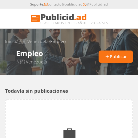
Soporte:
contacto@publicid.ad
@Publicid_ad
Publicid
.ad
CLASIFICADOS EN ESPAÑOL · 23 PAÍSES
Inicio
/
🇻🇪
Venezuela
/
Empleo
Empleo
💼
Publicar
🇻🇪
Venezuela
Todavía sin publicaciones
💼