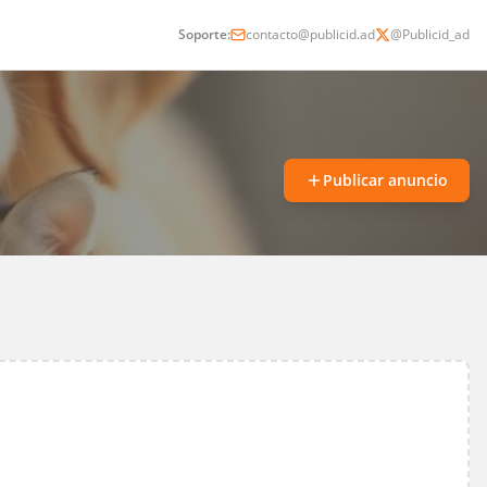
Soporte:
contacto@publicid.ad
@Publicid_ad
Publicar anuncio