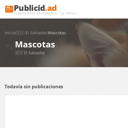
Publicid
.ad
CLASIFICADOS EN ESPAÑOL · 23 PAÍSES
Inicio
/
🇸🇻
El Salvador
/
Mascotas
Mascotas
🐾
🇸🇻
El Salvador
Todavía sin publicaciones