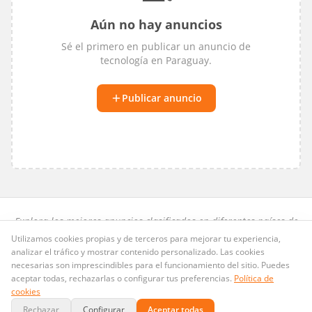
Aún no hay anuncios
Sé el primero en publicar un anuncio de
tecnología
en
Paraguay
.
Publicar anuncio
Explora los mejores anuncios clasificados en diferentes países de
habla hispana.
Utilizamos cookies propias y de terceros para mejorar tu experiencia,
analizar el tráfico y mostrar contenido personalizado. Las cookies
Preguntas frecuentes
·
Privacidad
·
Términos
·
Cookies
necesarias son imprescindibles para el funcionamiento del sitio. Puedes
Publicid.ad
· Dominio LLC · Copyright ©
2026
. Todos los derechos
aceptar todas, rechazarlas o configurar tus preferencias.
Política de
@Publicid_ad
reservados.
contacto@publicid.ad
·
cookies
Rechazar
Configurar
Aceptar todas
Pagos seguros con