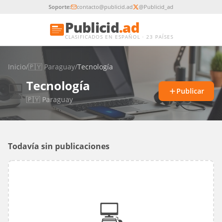
Soporte:
contacto@publicid.ad
@Publicid_ad
Publicid
.ad
CLASIFICADOS EN ESPAÑOL · 23 PAÍSES
Inicio
/
🇵🇾
Paraguay
/
Tecnología
Tecnología
💻
Publicar
🇵🇾
Paraguay
Todavía sin publicaciones
💻