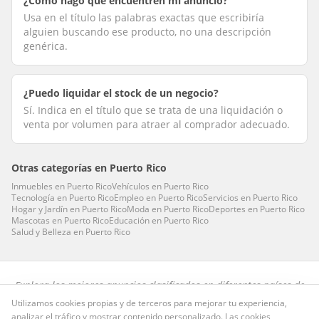
¿Cómo hago que encuentren mi anuncio?
Usa en el título las palabras exactas que escribiría
alguien buscando ese producto, no una descripción
genérica.
¿Puedo liquidar el stock de un negocio?
Sí. Indica en el título que se trata de una liquidación o
venta por volumen para atraer al comprador adecuado.
Otras categorías en
Puerto Rico
Inmuebles
en
Puerto Rico
Vehículos
en
Puerto Rico
Tecnología
en
Puerto Rico
Empleo
en
Puerto Rico
Servicios
en
Puerto Rico
Hogar y Jardín
en
Puerto Rico
Moda
en
Puerto Rico
Deportes
en
Puerto Rico
Mascotas
en
Puerto Rico
Educación
en
Puerto Rico
Salud y Belleza
en
Puerto Rico
Explora los mejores anuncios clasificados en diferentes países de
habla hispana.
Utilizamos cookies propias y de terceros para mejorar tu experiencia,
analizar el tráfico y mostrar contenido personalizado. Las cookies