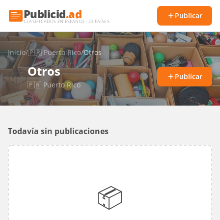
Publicid
.ad
Publicar
CLASIFICADOS EN ESPAÑOL · 23 PAÍSES
Inicio
/
🇵🇷
Puerto Rico
/
Otros
Otros
📦
Publicar
🇵🇷
Puerto Rico
Todavía sin publicaciones
📦