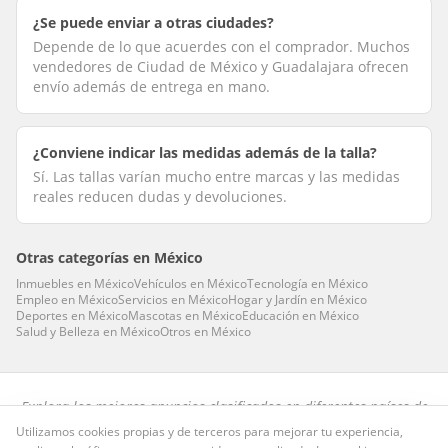
¿Se puede enviar a otras ciudades?
Depende de lo que acuerdes con el comprador. Muchos
vendedores de Ciudad de México y Guadalajara ofrecen
envío además de entrega en mano.
¿Conviene indicar las medidas además de la talla?
Sí. Las tallas varían mucho entre marcas y las medidas
reales reducen dudas y devoluciones.
Otras categorías en
México
Inmuebles
en
México
Vehículos
en
México
Tecnología
en
México
Empleo
en
México
Servicios
en
México
Hogar y Jardín
en
México
Deportes
en
México
Mascotas
en
México
Educación
en
México
Salud y Belleza
en
México
Otros
en
México
Explora los mejores anuncios clasificados en diferentes países de
habla hispana.
Utilizamos cookies propias y de terceros para mejorar tu experiencia,