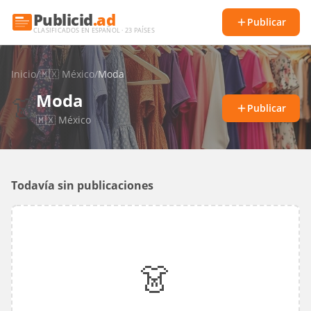
Publicid
.ad
Publicar
CLASIFICADOS EN ESPAÑOL · 23 PAÍSES
Inicio
/
🇲🇽
México
/
Moda
Moda
👗
Publicar
🇲🇽
México
Todavía sin publicaciones
👗