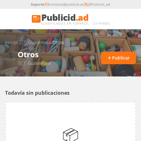
Soporte:
contacto@publicid.ad
@Publicid_ad
Publicid
.ad
CLASIFICADOS EN ESPAÑOL · 23 PAÍSES
Inicio
/
🇬🇹
Guatemala
/
Otros
Otros
📦
Publicar
🇬🇹
Guatemala
Todavía sin publicaciones
📦