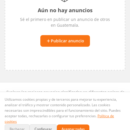
Aún no hay anuncios
Sé el primero en publicar un anuncio de
otros
en
Guatemala
.
Publicar anuncio
Explora los mejores anuncios clasificados en diferentes países de
habla hispana.
Utilizamos cookies propias y de terceros para mejorar tu experiencia,
analizar el tráfico y mostrar contenido personalizado. Las cookies
Preguntas frecuentes
·
Privacidad
·
Términos
·
Cookies
necesarias son imprescindibles para el funcionamiento del sitio. Puedes
Publicid.ad
· Dominio LLC · Copyright ©
2026
. Todos los derechos
aceptar todas, rechazarlas o configurar tus preferencias.
Política de
@Publicid_ad
reservados.
contacto@publicid.ad
·
cookies
Rechazar
Configurar
Aceptar todas
Pagos seguros con